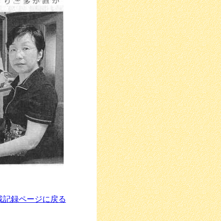
載記録ページに戻る