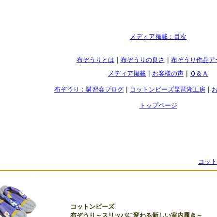
メディア掲載：目次
布ぞうりとは
｜
布ぞうりの良さ
｜
布ぞうり作品ア
メディア掲載
｜
お客様の声
｜
Ｑ＆Ａ
布ぞうり：講習会ブログ
｜
コットンビーズ琵琶湖工房
｜
トップページ
コット
コットンビーズ
布ぞうり～スリッパに変わる新しい室内履き～