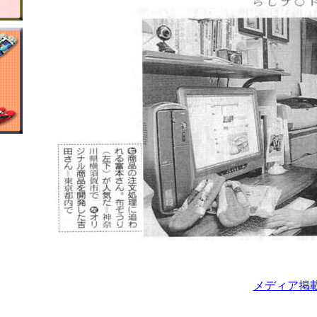
メディア掲