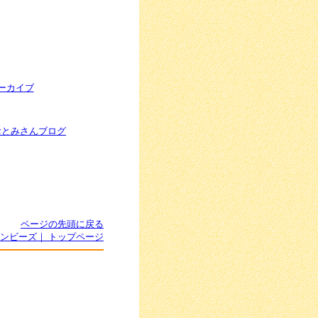
ーカイブ
おとみさんブログ
ページの先頭に戻る
ンビーズ｜ トップページ