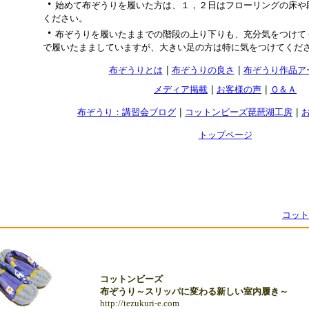
・
始めて布ぞうりを履いた方は、１，２日はフローリングの床や
ください。
・
布ぞうりを履いたままでの階段の上り下りも、充分気をつけて
で履いたまましていますが、大きい足の方は特に気をつけてくだ
布ぞうりとは
｜
布ぞうりの良さ
｜
布ぞうり作品ア
メディア掲載
｜
お客様の声
｜
Ｑ＆Ａ
布ぞうり：講習会ブログ
｜
コットンビーズ琵琶湖工房
｜
トップページ
コット
コットンビーズ
布ぞうり～スリッパに変わる新しい室内履き～
http://tezukuri-e.com