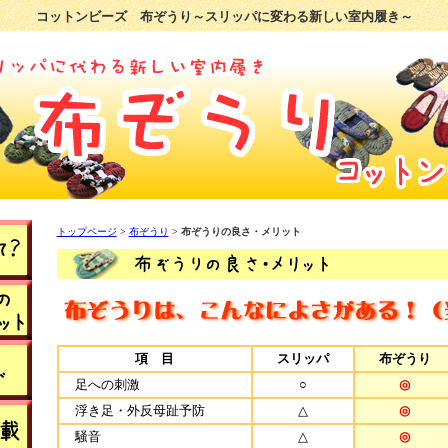
コットンビーズ 布ぞうり～スリッパに変わる新しい室内履き～
トップページ
>
布ぞうり
>
布ぞうりの良さ・メリット
項 目
スリッパ
布ぞうり
足への刺激
○
◎
浮き足・外反母趾予防
△
◎
騒音
△
◎