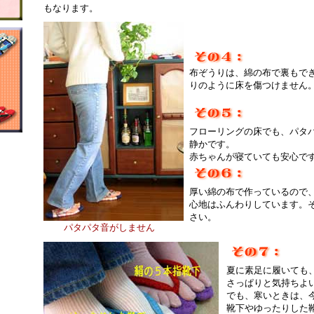
もなります。
布ぞうりは、綿の布で裏もで
りのように床を傷つけません
フローリングの床でも、パタ
静かです。
赤ちゃんが寝ていても安心で
厚い綿の布で作っているので
心地はふんわりしています。
さい。
パタパタ音がしません
夏に素足に履いても
さっぱりと気持ちよ
でも、寒いときは、
靴下やゆったりした