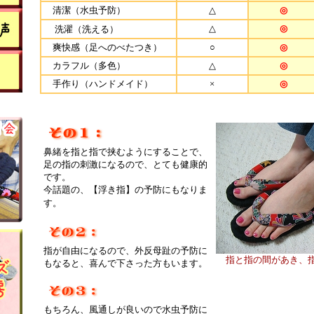
清潔（水虫予防）
△
◎
△
◎
洗濯（洗える）
爽快感（足へのべたつき）
○
◎
カラフル（多色）
△
◎
手作り（ハンドメイド）
×
◎
鼻緒を指と指で挟むようにすることで、
足の指の刺激になるので、とても健康的
です。
今話題の、【浮き指】の予防にもなりま
す。
指が自由になるので、外反母趾の予防に
指と指の間があき、
もなると、喜んで下さった方もいます。
もちろん、風通しが良いので水虫予防に